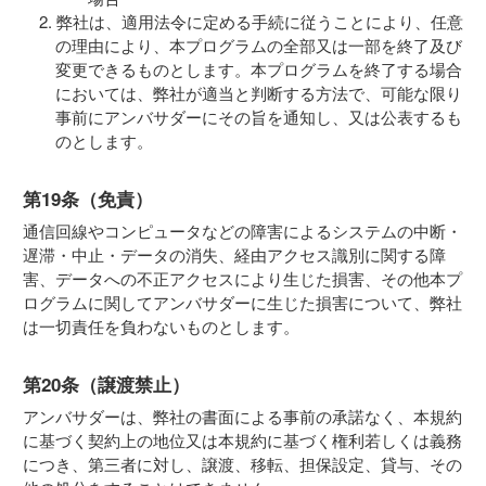
弊社は、適用法令に定める手続に従うことにより、任意
の理由により、本プログラムの全部又は一部を終了及び
変更できるものとします。本プログラムを終了する場合
においては、弊社が適当と判断する方法で、可能な限り
事前にアンバサダーにその旨を通知し、又は公表するも
のとします。
第19条（免責）
通信回線やコンピュータなどの障害によるシステムの中断・
遅滞・中止・データの消失、経由アクセス識別に関する障
害、データへの不正アクセスにより生じた損害、その他本プ
ログラムに関してアンバサダーに生じた損害について、弊社
は一切責任を負わないものとします。
第20条（譲渡禁止）
アンバサダーは、弊社の書面による事前の承諾なく、本規約
に基づく契約上の地位又は本規約に基づく権利若しくは義務
につき、第三者に対し、譲渡、移転、担保設定、貸与、その