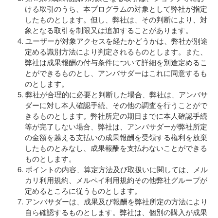
ける取引のうち、本プログラムの対象として弊社が指定
したものとします。但し、弊社は、その判断により、対
象となる取引を制限又は追加することがあります。
ユーザーが対象アクセスを経たかどうかは、弊社が別途
定める識別方法により判定されるものとします。また、
弊社は成果報酬の付与条件について詳細を別途定めるこ
とができるものとし、アンバサダーはこれに同意するも
のとします。
弊社が合理的に必要と判断した場合、弊社は、アンバサ
ダーに対し本人確認手続、その他の調査を行うことがで
きるものとします。弊社所定の期日までに本人確認手続
等が完了しない場合、弊社は、アンバサダーが弊社所定
の金額を越える支払いの成果報酬を受領する権利を放棄
したものとみなし、成果報酬を支払わないことができる
ものとします。
ポイントの内容、算定方法及び取扱いに関しては、メル
カリ利用規約、メルペイ利用規約その他弊社グループが
定めるところに従うものとします。
アンバサダーは、成果及び報酬を弊社所定の方法により
自ら確認するものとします。弊社は、個別の購入が成果