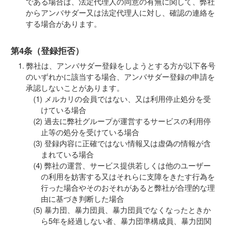
である場合は、法定代理人の同意の有無に関して、弊社
からアンバサダー又は法定代理人に対し、確認の連絡を
する場合があります。
第4条（登録拒否）
弊社は、アンバサダー登録をしようとする方が以下各号
のいずれかに該当する場合、アンバサダー登録の申請を
承認しないことがあります。
メルカリの会員ではない、又は利用停止処分を受
けている場合
過去に弊社グループが運営するサービスの利用停
止等の処分を受けている場合
登録内容に正確ではない情報又は虚偽の情報が含
まれている場合
弊社の運営、サービス提供若しくは他のユーザー
の利用を妨害する又はそれらに支障をきたす行為を
行った場合やそのおそれがあると弊社が合理的な理
由に基づき判断した場合
暴力団、暴力団員、暴力団員でなくなったときか
ら5年を経過しない者、暴力団準構成員、暴力団関