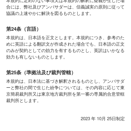
本規約に定めのない事項又は本規約の解釈に疑義が生じた場
合には、弊社及びアンバサダーは、信義誠実の原則に従って
協議の上速やかに解決を図るものとします。
第24条（言語）
本規約は、日本語を正文とします。本規約につき、参考のた
めに英語による翻訳文が作成された場合でも、日本語の正文
のみが契約としての効力を有するものとし、英訳はいかなる
効力も有しないものとします。
第25条（準拠法及び裁判管轄）
本規約は、日本法に基づき解釈されるものとし、アンバサダ
ーと弊社の間で生じた紛争については、その内容に応じて東
京簡易裁判所又は東京地方裁判所を第一審の専属的合意管轄
裁判所とします。
2023 年 10月 25日制定