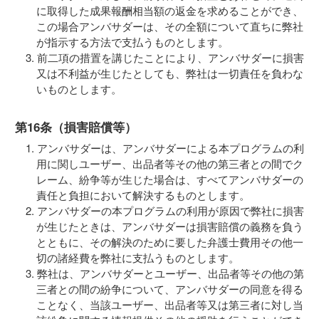
に取得した成果報酬相当額の返金を求めることができ、
この場合アンバサダーは、その全額について直ちに弊社
が指示する方法で支払うものとします。
前二項の措置を講じたことにより、アンバサダーに損害
又は不利益が生じたとしても、弊社は一切責任を負わな
いものとします。
第16条（損害賠償等）
アンバサダーは、アンバサダーによる本プログラムの利
用に関しユーザー、出品者等その他の第三者との間でク
レーム、紛争等が生じた場合は、すべてアンバサダーの
責任と負担において解決するものとします。
アンバサダーの本プログラムの利用が原因で弊社に損害
が生じたときは、アンバサダーは損害賠償の義務を負う
とともに、その解決のために要した弁護士費用その他一
切の諸経費を弊社に支払うものとします。
弊社は、アンバサダーとユーザー、出品者等その他の第
三者との間の紛争について、アンバサダーの同意を得る
ことなく、当該ユーザー、出品者等又は第三者に対し当