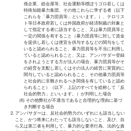
係企業、総会屋等、社会運動等標ぼうゴロ若しくは
特殊知能暴力集団、その他これらに準ずる者（以下
これらを「暴力団員等」といいます。）、テロリス
ト等日本政府若しくは外国政府が経済制裁の対象と
して指定する者に該当すること、又は暴力団員等と
一定の関係を有すること（暴力団員等に対して資金
を提供し若しくは便宜を供与するなどの関与をして
いると認められること、暴力団員等を不当に利用し
ていると認められること、又は、アンバサダー登録
をされようとする方が法人の場合、暴力団員等がそ
の経営を支配し若しくはその法人の経営に実質的に
関与していると認められること、その他暴力団員等
と社会的に非難されるべき関係を有していると認め
られること）（以下、上記のすべてを総称して「反
社会的勢力」といいます。）が判明した場合
その他弊社が不適当であると合理的な理由に基づ
き判断する場合
アンバサダーは、反社会的勢力のいずれにも該当しない
こと、かつ将来にわたっても該当しないこと、及び、自
ら又は第三者を利用して、暴力的な要求行為、法的な責