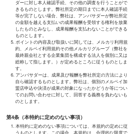
ダーに対し本人確認手続、その他の調査を行うことがで
きるものとします。弊社所定の期日までに本人確認手続
等が完了しない場合、弊社は、アンバサダーが弊社所定
の金額を越える支払いの成果報酬を受領する権利を放棄
したものとみなし、成果報酬を支払わないことができる
ものとします。
ポイントの内容及び取扱いに関しては、メルカリ利用規
約、メルペイ利用規約その他メルカリグループ（弊社を
最終親会社とする企業集団を構成する法人を個別に又は
総称して指します。）が定めるところに従うものとしま
す。
アンバサダーは、成果及び報酬を弊社所定の方法により
自ら確認するものとします。弊社は、個別のメルペイ加
盟店申込や決済が成果の対象になったかどうか等につい
てのお問い合わせに対して、回答する義務を負わないも
のとします。
第4条（本特約に定めのない事項）
本特約に定めのない事項については、本規約の定めに従
うものとします。この場合、本規約は、合理的な限度で