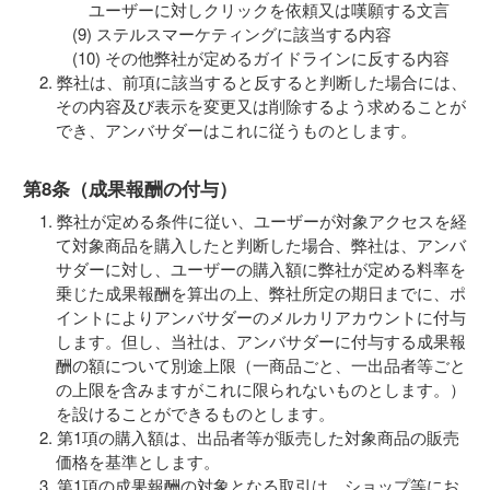
ユーザーに対しクリックを依頼又は嘆願する文言
ステルスマーケティングに該当する内容
その他弊社が定めるガイドラインに反する内容
弊社は、前項に該当すると反すると判断した場合には、
その内容及び表示を変更又は削除するよう求めることが
でき、アンバサダーはこれに従うものとします。
第8条（成果報酬の付与）
弊社が定める条件に従い、ユーザーが対象アクセスを経
て対象商品を購入したと判断した場合、弊社は、アンバ
サダーに対し、ユーザーの購入額に弊社が定める料率を
乗じた成果報酬を算出の上、弊社所定の期日までに、ポ
イントによりアンバサダーのメルカリアカウントに付与
します。但し、当社は、アンバサダーに付与する成果報
酬の額について別途上限（一商品ごと、一出品者等ごと
の上限を含みますがこれに限られないものとします。）
を設けることができるものとします。
第1項の購入額は、出品者等が販売した対象商品の販売
価格を基準とします。
第1項の成果報酬の対象となる取引は、ショップ等にお