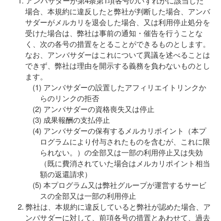
アンバサダーが第4条第1項各号のいずれかに該当した
場合、本規約に違反したと弊社が判断した場合、アンバ
サダーがメルカリを退会した場合、又は利用停止処分を
受けた場合は、弊社は事前の通知・催告を行うことな
く、次の各号の措置をとることができるものとします。
なお、アンバサダーはこれについて異議を述べることは
できず、弊社は理由を開示する義務を負わないものとし
ます。
アンバサダーの設置したアフィリエイトリンクか
らのリンクの拒否
アンバサダーの資格喪失又は停止
成果報酬の支払停止
アンバサダーの保有するメルカリポイント（本プ
ログラムにより付与されたものを含むが、これに限
られない。）の全部又は一部の利用停止又は失効
（既に費消されていた場合はメルカリポイント相当
額の返還請求）
本プログラム又は弊社グループが運営するサービ
スの全部又は一部の利用停止
弊社は、本規約に違反していると弊社が認めた場合、ア
ンバサダーに対して、前項各号の措置とあわせて、過去