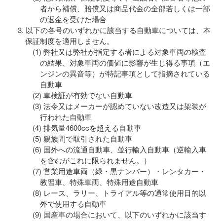
者から補償、賠償又は商品代金の全部若しくは一部
の返金を受けた場合
以下の各号のいずれかに該当する自動車については、本
保証制度を適用しません。
弊社又は弊社が指定する者による対象車両の検査
の結果、対象車両の価値に影響が生じ得る事項（エ
ンジンの異音等）が特記事項として指摘されている
自動車
車検証が有効でない自動車
法令又はメーカーが認めていない改造又は架装が
行われた自動車
排気量4600ccを超える自動車
親族間で取引された自動車
国外への流通自動車、並行輸入自動車（逆輸入車
を含むがこれに限られません。）
営業用途車両（緑・黒ナンバー）・レンタカー・
教習車、特殊車両、特殊用途自動車
レース、ラリー、トライアル等の通常使用目的以
外で使用する自動車
国産車の場合において、以下のいずれかに該当す