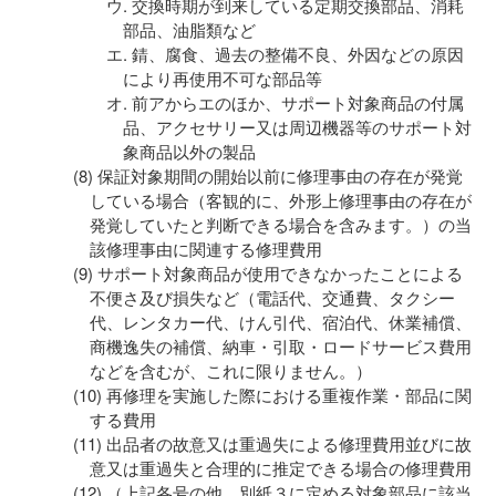
交換時期が到来している定期交換部品、消耗
部品、油脂類など
錆、腐食、過去の整備不良、外因などの原因
により再使用不可な部品等
前アからエのほか、サポート対象商品の付属
品、アクセサリー又は周辺機器等のサポート対
象商品以外の製品
保証対象期間の開始以前に修理事由の存在が発覚
している場合（客観的に、外形上修理事由の存在が
発覚していたと判断できる場合を含みます。）の当
該修理事由に関連する修理費用
サポート対象商品が使用できなかったことによる
不便さ及び損失など（電話代、交通費、タクシー
代、レンタカー代、けん引代、宿泊代、休業補償、
商機逸失の補償、納車・引取・ロードサービス費用
などを含むが、これに限りません。）
再修理を実施した際における重複作業・部品に関
する費用
出品者の故意又は重過失による修理費用並びに故
意又は重過失と合理的に推定できる場合の修理費用
（上記各号の他、別紙３に定める対象部品に該当