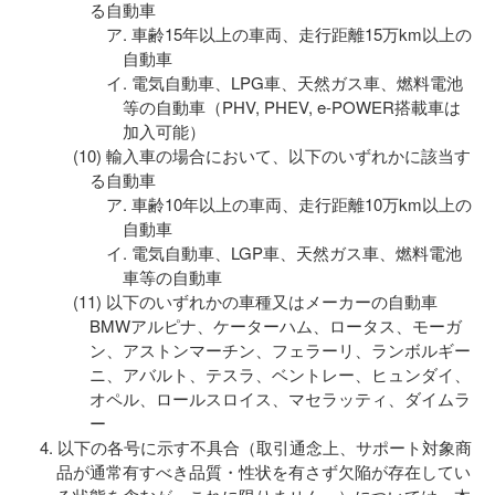
る自動車
車齢15年以上の車両、走行距離15万km以上の
自動車
電気自動車、LPG車、天然ガス車、燃料電池
等の自動車（PHV, PHEV, e-POWER搭載車は
加入可能）
輸入車の場合において、以下のいずれかに該当す
る自動車
車齢10年以上の車両、走行距離10万km以上の
自動車
電気自動車、LGP車、天然ガス車、燃料電池
車等の自動車
以下のいずれかの車種又はメーカーの自動車
BMWアルピナ、ケーターハム、ロータス、モーガ
ン、アストンマーチン、フェラーリ、ランボルギー
ニ、アバルト、テスラ、ベントレー、ヒュンダイ、
オペル、ロールスロイス、マセラッティ、ダイムラ
ー
以下の各号に示す不具合（取引通念上、サポート対象商
品が通常有すべき品質・性状を有さず欠陥が存在してい