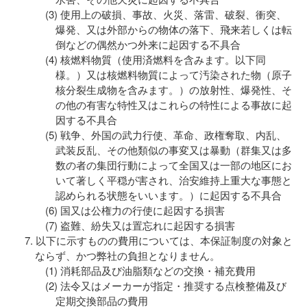
使用上の破損、事故、火災、落雷、破裂、衝突、
爆発、又は外部からの物体の落下、飛来若しくは転
倒などの偶然かつ外来に起因する不具合
核燃料物質（使用済燃料を含みます。以下同
様。）又は核燃料物質によって汚染された物（原子
核分裂生成物を含みます。）の放射性、爆発性、そ
の他の有害な特性又はこれらの特性による事故に起
因する不具合
戦争、外国の武力行使、革命、政権奪取、内乱、
武装反乱、その他類似の事変又は暴動（群集又は多
数の者の集団行動によって全国又は一部の地区にお
いて著しく平穏が害され、治安維持上重大な事態と
認められる状態をいいます。）に起因する不具合
国又は公権力の行使に起因する損害
盗難、紛失又は置忘れに起因する損害
以下に示すものの費用については、本保証制度の対象と
ならず、かつ弊社の負担となりません。
消耗部品及び油脂類などの交換・補充費用
法令又はメーカーが指定・推奨する点検整備及び
定期交換部品の費用