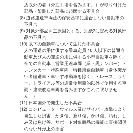
店以外の者（外注工場を含みます。）が取り付けた
部品・架装した部品に起因する不具合
道路運送車両法の保安基準に適合しない自動車の
不具合
対象外部品を主原因とする、別紙3に定める対象部
品の不具合
以下の自動車について生じた不具合
人の運送の用に供する乗車定員 10 人以下の普通自
動車及び人の運送の用に供する小型自動車を除く、
全ての自動車（営業用途車両（緑・黒ナンバー）・
レンタカー・特殊車両・特種用途自動車（身体障が
い者輸送車・車いす移動車を除く）・レース、ラリ
ー、トライアル等の通常使用目的以外で使用する車
両・違法改造車両を含みますがこれに限りませ
ん。）
日本国外で発生した不具合
コンピューターウィルス及びサイバー攻撃により
発生した損害、かき傷、擦り傷、かけ傷、汚れ、し
み又は焦げ等、サポート対象商品の機能に直接関係
のない外形上の損害