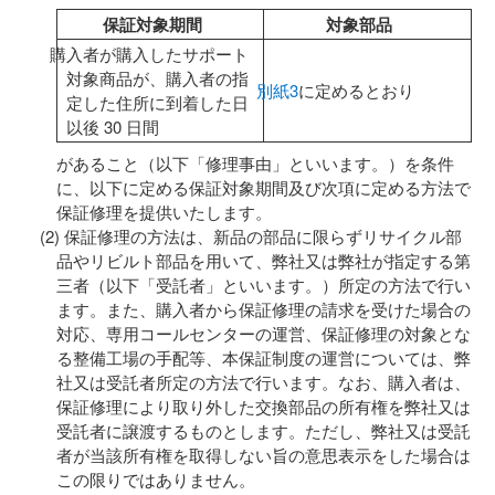
保証対象期間
対象部品
購入者が購入したサポート
対象商品が、購入者の指
別紙3
に定めるとおり
定した住所に到着した日
以後 30 日間
があること（以下「修理事由」といいます。）を条件
に、以下に定める保証対象期間及び次項に定める方法で
保証修理を提供いたします。
保証修理の方法は、新品の部品に限らずリサイクル部
品やリビルト部品を用いて、弊社又は弊社が指定する第
三者（以下「受託者」といいます。）所定の方法で行い
ます。また、購入者から保証修理の請求を受けた場合の
対応、専用コールセンターの運営、保証修理の対象とな
る整備工場の手配等、本保証制度の運営については、弊
社又は受託者所定の方法で行います。なお、購入者は、
保証修理により取り外した交換部品の所有権を弊社又は
受託者に譲渡するものとします。ただし、弊社又は受託
者が当該所有権を取得しない旨の意思表示をした場合は
この限りではありません。