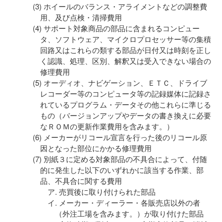
ホイールのバランス・アライメントなどの調整費
用、及び点検・清掃費用
サポート対象商品の部品に含まれるコンピュー
タ、ソフトウェア、マイクロプロセッサー等の集積
回路又はこれらの類する部品が日付又は時刻を正し
く認識、処理、区別、解釈又は受入できない場合の
修理費用
オーディオ、ナビゲーション、ＥＴＣ、ドライブ
レコーダー等のコンピュータ等の記録媒体に記録さ
れているプログラム・データその他これらに準じる
もの（バージョンアップやデータの書き換えに必要
なＲＯＭの更新作業費用を含みます。）
メーカーがリコール宣言を行った後のリコール原
因となった部位にかかる修理費用
別紙３に定める対象部品の不具合によって、付随
的に発生した以下のいずれかに該当する作業、部
品、不具合に関する費用
売買後に取り付けられた部品
メーカー・ディーラー・各販売店以外の者
（外注工場を含みます。）が取り付けた部品