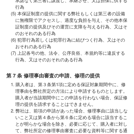
承諾なく第三者に譲渡し、承継させ、又は担保に供する
行為
本保証制度の提供に関する弊社もしくは第三者の設備
に無権限でアクセスし、過度な負担を与え、その他本保
証制度の提供及びその運営に支障を与える行為、又はそ
のおそれのある行為
犯罪行為若しくは犯罪行為に結びつく行為、又はその
おそれのある行為
上記各号の他、法令、公序良俗、本規約等に違反する
行為、又はそのおそれのある行為
第 7 条 修理事由審査の申請、修理の提供
購入者は、第３条第1項に定める保証対象期間中に、修
理事由を弊社所定の方法により申請するものとします。
購入者が当該期間中にこの申請を行わない場合、保証修
理の提供を請求することはできません。
弊社は、前項の申請があった場合、修理事由に該当しな
いこと又は第４条から第６条に定める場合に該当するこ
とが明らかな場合を除き、必要に応じて、購入者に対し
て、弊社所定の修理事由審査に必要な資料等に関する通