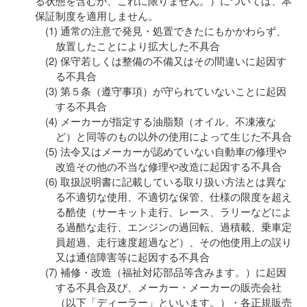
る状態を含むが、これに限りません。）については、本
保証制度を適用しません。
通常の注意で発見・処置できたにもかかわらず、
放置したことにより拡大した不具合
保守若しくは整備の不備又はその間違いに起因す
る不具合
第５条（遵守事項）が守られていないことに起因
する不具合
メーカーが指定する油脂類（オイル、不凍液な
ど）と同等のもの以外の使用によって生じた不具合
法令又はメーカーが認めていない自動車の修理や
改造その他の不当な修理や改造に起因する不具合
取扱説明書に記載している取り扱い方法とは異な
る不適切な使用、不適切な保管、仕様の限度を超え
る酷使（サーキット走行、レース、ラリーなどによ
る過酷な走行、エンジンの過回転、過積載、乗車定
員超過、走行速度超過など）、その他使用上の誤り
又は通信障害等に起因する不具合
補修・改造（福祉対応部品等含みます。）に起因
する不具合及び、メーカー・メーカーの販売会社
（以下「ディーラー」といいます。）・各正規販売