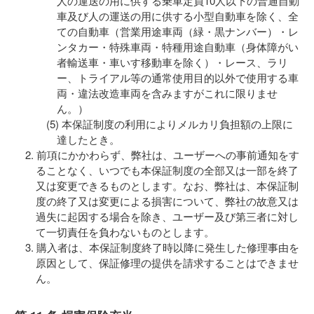
人の運送の用に供する乗車定員10人以下の普通自動
車及び人の運送の用に供する小型自動車を除く、全
ての自動車（営業用途車両（緑・黒ナンバー）・レ
ンタカー・特殊車両・特種用途自動車（身体障がい
者輸送車・車いす移動車を除く）・レース、ラリ
ー、トライアル等の通常使用目的以外で使用する車
両・違法改造車両を含みますがこれに限りませ
ん。）
本保証制度の利用によりメルカリ負担額の上限に
達したとき。
前項にかかわらず、弊社は、ユーザーへの事前通知をす
ることなく、いつでも本保証制度の全部又は一部を終了
又は変更できるものとします。なお、弊社は、本保証制
度の終了又は変更による損害について、弊社の故意又は
過失に起因する場合を除き、ユーザー及び第三者に対し
て一切責任を負わないものとします。
購入者は、本保証制度終了時以降に発生した修理事由を
原因として、保証修理の提供を請求することはできませ
ん。