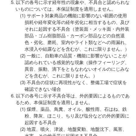
以下の各号に示す経年性の現象や、不具合と認められな
いものについては、本保証制度を適用しません。
サポート対象商品の機能に影響のない範囲の使用
損耗や経年変化等の経年劣化に相当するもの、及び
それに起因する不具合（塗装面・メッキ面・内外装
部品・ゴム樹脂部品・カーボン部品などの自然退
色・劣化、磨耗、室内やライト類などへの雨漏れ、
水浸入や結露などを含むが、これに限りません。）
一般に、自動車の品質・機能に影響がないことが
認められている感覚的な現象（操作フィーリング、
異音、振動、滴下をともなわないオイルのにじみな
どを含むが、これに限りません。）
不具合の症状に再現性がなく、整備工場で症状を
確認できない場合
以下の各号に示す不具合等は、外的要因によるものであ
るため、本保証制度を適用しません。
煤煙、薬品、鳥糞、オイル、酸性雨、石はね、鉄
粉、降灰、ほこり、ちり及び塩分などの外的要因に
起因する不具合
地震、噴火、津波、地盤変動、地盤沈下、風害、
水害、その他天災に起因する不具合