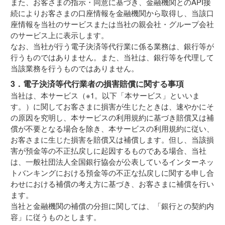
また、お客さまの指示・同意に基づき、金融機関とのAPI接
続によりお客さまの口座情報を金融機関から取得し、当該口
座情報を当社のサービスまたは当社の親会社・グループ会社
のサービス上に表示します。
なお、当社が行う電子決済等代行業に係る業務は、銀行等が
行うものではありません。また、当社は、銀行等を代理して
当該業務を行うものではありません。
3．電子決済等代行業者の損害賠償に関する事項
当社は、本サービス（※1。以下「本サービス」といいま
す。）に関してお客さまに損害が生じたときは、速やかにそ
の原因を究明し、本サービスの利用規約に基づき賠償又は補
償が不要となる場合を除き、本サービスの利用規約に従い、
お客さまに生じた損害を賠償又は補償します。但し、当該損
害が預金等の不正払戻しに起因するものである場合、当社
は、一般社団法人全国銀行協会が公表しているインターネッ
トバンキングにおける預金等の不正な払戻しに関する申し合
わせにおける補償の考え方に基づき、お客さまに補償を行い
ます。
当社と金融機関の補償の分担に関しては、「銀行との契約内
容」に従うものとします。