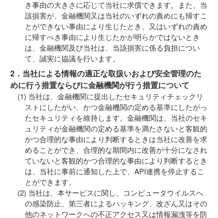
き事由の大きさに応じて当社に求償できます。また、当
該損害が、金融機関又は当社のいずれの責めにも帰すこ
とができない事由により生じたとき、又はいずれの責め
に帰すべき事由により生じたかが明らかではないとき
は、金融機関及び当社は、当該損害に係る負担につい
て、誠実に協議を行います。
2．当社による情報の適正な取扱いおよび安全管理のた
めに行う措置ならびに金融機関が行う措置について
当社は、金融機関に提出したセキュリティチェックリ
ストにしたがい、かつ金融機関の定める基準にしたがっ
たセキュリティを維持します。金融機関は、当社のセキ
ュリティが金融機関の定める基準を満たさないと客観的
かつ合理的な事由により判断するときは当社に改善を求
めることができ、合理的な期間内に改善が十分になされ
ていないと客観的かつ合理的な事由により判断するとき
は、当社に事前に通知した上で、API連携を停止するこ
とができます。
当社は、本サービスに関し、コンピュータウイルスへ
の感染防止、第三者によるハッキング、改ざん又はその
他のネットワークへの不正アクセス又は情報漏洩等を防