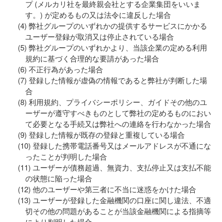
プ (メルカリ社を最終親会社とする企業集団をいいま
す。) が定めるもの又は法令に違反した場合
弊社グループのいずれかの提供するサービスにかかる
ユーザー登録が取消又は停止されている場合
弊社グループのいずれかより、当該企業の定める利用
規約に基づく合理的な要請があった場合
不正行為があった場合
登録した情報が虚偽の情報であると弊社が判断した場
合
利用規約、プライバシーポリシー、ガイドその他のユ
ーザーが遵守すべきものとして弊社の定めるものにおい
て必要となる手続又は弊社への連絡を行わなかった場合
登録した情報が既存の登録と重複している場合
登録した携帯電話番号又はメールアドレスが不通にな
ったことが判明した場合
ユーザーが債務超過、無資力、支払停止又は支払不能
の状態に陥った場合
他のユーザーや第三者に不当に迷惑をかけた場合
ユーザーが登録した金融機関の口座に関し違法、不適
切その他の問題があることが当該金融機関による指摘等
により判明した場合