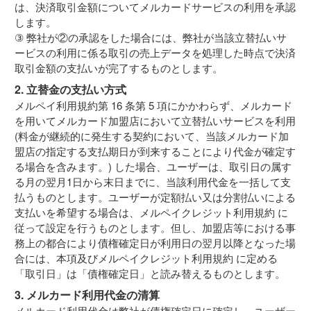
は、決済取引金額についてメルカードサービスの利用を承認
します。
③ 弊社が②の承認をした場合には、弊社が当該立替払いサ
ービスの利用に係る取引の売上データを処理した時点で決済
取引金額の支払いが完了するものとします。
2. 立替金の支払い方式
メルペイ利用規約第 16 条第 5 項にかかわらず、メルカード
を用いてメルカード加盟店において立替払いサービスを利用
(料金が継続的に発生する契約において、当該メルカード加
盟店の指定する支払期日が到来することにより代金が確定す
る場合を含みます。) した場合、ユーザーは、取引日の属す
る月の翌月1日から末日までに、当該利用代金を一括して支
払うものとします。ユーザーが定額払い又は分割払いによる
支払いを希望する場合は、メルペイクレジット利用規約 に
従って設定を行うものとします。但し、加盟店等における事
務上の都合により債権確定日が利用日の翌月以降となった場
合には、本項及びメルペイクレジット利用規約 に定める
「取引日」は「債権確定日」と読み替えるものとします。
3. メルカード利用代金の清算
メルカード利用代金は弊社が債権確定日に確定し、ユーザー