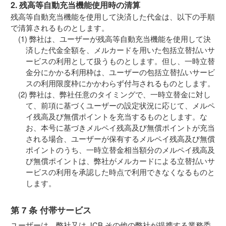
2. 残高等自動充当機能使用時の清算
残高等自動充当機能を使用して決済した代金は、以下の手順
で清算されるものとします。
弊社は、ユーザーが残高等自動充当機能を使用して決
済した代金全額を、メルカードを用いた包括立替払いサ
ービスの利用として扱うものとします。但し、一時立替
金分にかかる利用枠は、ユーザーの包括立替払いサービ
スの利用限度枠にかかわらず付与されるものとします。
弊社は、弊社任意のタイミングで、一時立替金に対し
て、前項に基づくユーザーの設定状況に応じて、メルペ
イ残高及び無償ポイントを充当するものとします。な
お、本号に基づきメルペイ残高及び無償ポイントが充当
される場合、ユーザーが保有するメルペイ残高及び無償
ポイントのうち、一時立替金相当額分のメルペイ残高及
び無償ポイントは、弊社がメルカードによる立替払いサ
ービスの利用を承認した時点で利用できなくなるものと
します。
第 7 条 付帯サービス
ユーザーは、弊社又は JCB その他の弊社が提携する業務委