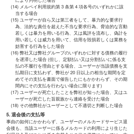
メルペイ利用規約第 3 条第 4 項各号のいずれかに該
当する場合
ユーザーが自ら又は第三者をして、暴力的な要求行
為、法的な責任を超えた不当な要求行為、脅迫的な言動
若しくは暴力を用いる行為、又は風評を流布し、偽計を
用い若しくは威力を用いて、信用を毀損若しくは業務を
妨害する行為をした場合
弊社又は弊社グループのいずれかに対する債務の履行
を遅滞した場合 (但し、定額払い又は分割払いに係る支
払の不履行を理由とする場合、ユーザーが当該債務を支
払期日に支払わず、弊社が 20 日以上の相当な期間を定
めてその支払を書面で催告したにもかかわらず、その期
間内にその支払を行わない場合に限ります)
ユーザーが死亡したことを弊社が知った場合、又はユ
ーザーが死亡した旨親族から連絡を受けた場合
その他弊社がユーザーとして不適切と判断した場合
5. 退会後の支払等
事由の如何にかかわらず、ユーザーのメルカードサービス退
会後も、当該ユーザーに係るメルカードの利用により生じた