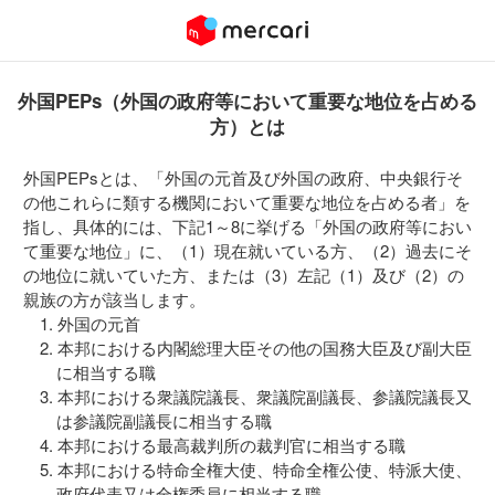
外国PEPs（外国の政府等において重要な地位を占める
方）とは
外国PEPsとは、「外国の元首及び外国の政府、中央銀行そ
の他これらに類する機関において重要な地位を占める者」を
指し、具体的には、下記1～8に挙げる「外国の政府等におい
て重要な地位」に、（1）現在就いている方、（2）過去にそ
の地位に就いていた方、または（3）左記（1）及び（2）の
親族の方が該当します。
外国の元首
本邦における内閣総理大臣その他の国務大臣及び副大臣
に相当する職
本邦における衆議院議長、衆議院副議長、参議院議長又
は参議院副議長に相当する職
本邦における最高裁判所の裁判官に相当する職
本邦における特命全権大使、特命全権公使、特派大使、
政府代表又は全権委員に相当する職