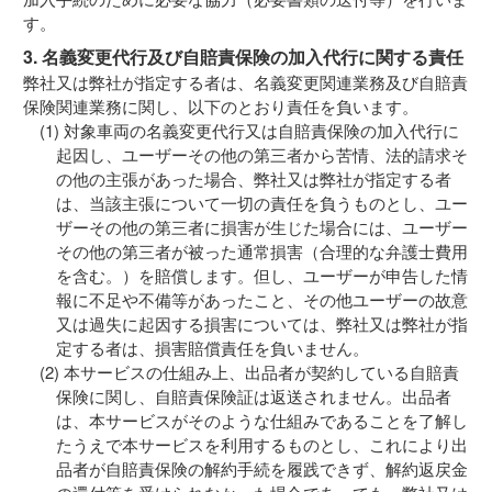
す。
3. 名義変更代行及び自賠責保険の加入代行に関する責任
弊社又は弊社が指定する者は、名義変更関連業務及び自賠責
保険関連業務に関し、以下のとおり責任を負います。
対象車両の名義変更代行又は自賠責保険の加入代行に
起因し、ユーザーその他の第三者から苦情、法的請求そ
の他の主張があった場合、弊社又は弊社が指定する者
は、当該主張について一切の責任を負うものとし、ユー
ザーその他の第三者に損害が生じた場合には、ユーザー
その他の第三者が被った通常損害（合理的な弁護士費用
を含む。）を賠償します。但し、ユーザーが申告した情
報に不足や不備等があったこと、その他ユーザーの故意
又は過失に起因する損害については、弊社又は弊社が指
定する者は、損害賠償責任を負いません。
本サービスの仕組み上、出品者が契約している自賠責
保険に関し、自賠責保険証は返送されません。出品者
は、本サービスがそのような仕組みであることを了解し
たうえで本サービスを利用するものとし、これにより出
品者が自賠責保険の解約手続を履践できず、解約返戻金