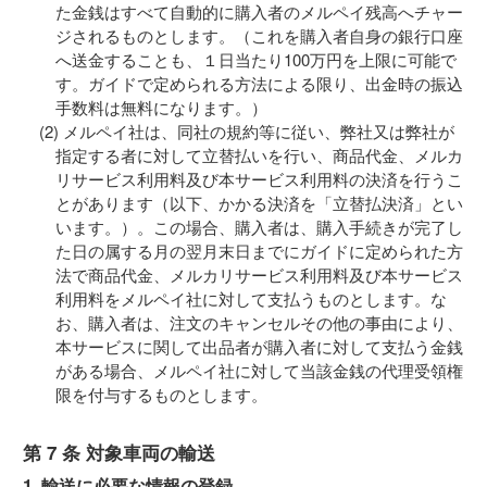
た金銭はすべて自動的に購入者のメルペイ残高へチャー
ジされるものとします。（これを購入者自身の銀行口座
へ送金することも、１日当たり100万円を上限に可能で
す。ガイドで定められる方法による限り、出金時の振込
手数料は無料になります。）
メルペイ社は、同社の規約等に従い、弊社又は弊社が
指定する者に対して立替払いを行い、商品代金、メルカ
リサービス利用料及び本サービス利用料の決済を行うこ
とがあります（以下、かかる決済を「立替払決済」とい
います。）。この場合、購入者は、購入手続きが完了し
た日の属する月の翌月末日までにガイドに定められた方
法で商品代金、メルカリサービス利用料及び本サービス
利用料をメルペイ社に対して支払うものとします。な
お、購入者は、注文のキャンセルその他の事由により、
本サービスに関して出品者が購入者に対して支払う金銭
がある場合、メルペイ社に対して当該金銭の代理受領権
限を付与するものとします。
第 7 条 対象車両の輸送
1. 輸送に必要な情報の登録