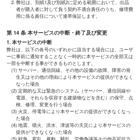
弊社は、別紙1及び別紙2に定める範囲において、出品
者が購入者に対して負う契約不適合責任のうち、修理費
用に係る責任について連帯保証します。
第 14 条 本サービスの中断・終了及び変更
1. 本サービスの中断
弊社は、以下の各号のいずれかに該当する場合には、ユーザ
ーに事前に通知することなく一時的に本サービスの全部又は
一部を中断する事ができるものとします。
サーバー、通信回線、その他の設備の故障、障害の発
生又はその他の理由により本サービスの提供ができなく
なった場合
定期的な又は緊急のシステム（サーバー、通信回線や
電源、それらを収容する建築物などを含む）の保守、点
検、修理、変更を行う場合
火災、停電等により本サービスの提供ができなくなっ
た場合
地震、噴火、洪水、津波等の天災により本サービスの
提供ができなくなった場合
戦争、変乱、暴動、騒乱、労働争議等その他不可抗力