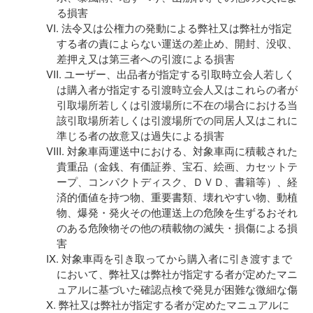
る損害
法令又は公権力の発動による弊社又は弊社が指定
する者の責によらない運送の差止め、開封、没収、
差押え又は第三者への引渡による損害
ユーザー、出品者が指定する引取時立会人若しく
は購入者が指定する引渡時立会人又はこれらの者が
引取場所若しくは引渡場所に不在の場合における当
該引取場所若しくは引渡場所での同居人又はこれに
準じる者の故意又は過失による損害
対象車両運送中における、対象車両に積載された
貴重品（金銭、有価証券、宝石、絵画、カセットテ
ープ、コンパクトディスク、ＤＶＤ、書籍等）、経
済的価値を持つ物、重要書類、壊れやすい物、動植
物、爆発・発火その他運送上の危険を生ずるおそれ
のある危険物その他の積載物の滅失・損傷による損
害
対象車両を引き取ってから購入者に引き渡すまで
において、弊社又は弊社が指定する者が定めたマニ
ュアルに基づいた確認点検で発見が困難な微細な傷
弊社又は弊社が指定する者が定めたマニュアルに