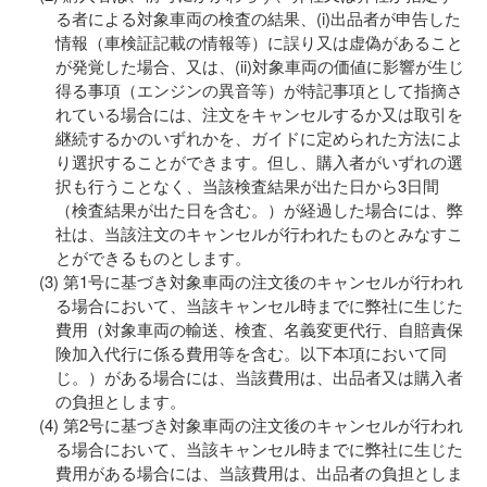
る者による対象車両の検査の結果、(i)出品者が申告した
情報（車検証記載の情報等）に誤り又は虚偽があること
が発覚した場合、又は、(ii)対象車両の価値に影響が生じ
得る事項（エンジンの異音等）が特記事項として指摘さ
れている場合には、注文をキャンセルするか又は取引を
継続するかのいずれかを、ガイドに定められた方法によ
り選択することができます。但し、購入者がいずれの選
択も行うことなく、当該検査結果が出た日から3日間
（検査結果が出た日を含む。）が経過した場合には、弊
社は、当該注文のキャンセルが行われたものとみなすこ
とができるものとします。
第1号に基づき対象車両の注文後のキャンセルが行われ
る場合において、当該キャンセル時までに弊社に生じた
費用（対象車両の輸送、検査、名義変更代行、自賠責保
険加入代行に係る費用等を含む。以下本項において同
じ。）がある場合には、当該費用は、出品者又は購入者
の負担とします。
第2号に基づき対象車両の注文後のキャンセルが行われ
る場合において、当該キャンセル時までに弊社に生じた
費用がある場合には、当該費用は、出品者の負担としま