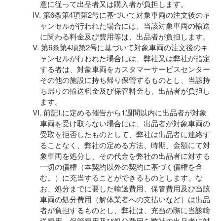
意に従って出品者又は購入者が負担します。
第6条第4項第2号に基づいて対象車両の注文後のキ
ャンセルが行われた場合には、当該対象車両の輸送
に関わる料金及び費用等は、出品者が負担します。
第6条第4項第2号に基づいて対象車両の注文後のキ
ャンセルが行われた場合には、弊社又は弊社が指定
する者は、対象車両をカスタマーサービスセンター
その他の施設に持ち帰り保管するものとし、当該持
ち帰りの輸送料金及び保管料金も、出品者が負担し
ます。
前記Ⅰ.に定める催告から1週間以内に出品者が対象
車両を受け取らない場合には、出品者が対象車両の
受取を拒否したものとして、弊社は出品者に連絡す
ることなく、弊社の定める方法、時期、金額にて対
象車両を処分し、その代金を弊社の出品者に対する
一切の債権（本契約以外の契約に基づく債権を含
む。）に充当することができるものとします。な
お、処分までに要した輸送費用、保管費用及び当該
車両の処分費用（解体業者への支払いなど）は出品
者が負担するものとし、弊社は、充当の際に当該輸
送費用、保管費用及び処分費用を弊社の出品者に対