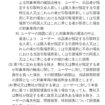
よる対象車両の確認点検を、ユーザー、出品者が指
定する引取時立会人若しくは購入者が指定する引渡
時立会人又はこれらの者が引取場所若しくは引渡場
所に不在の場合における当該引取場所若しくは引渡
場所での同居人又はこれに準じる者が拒否した場合
の対象車両の傷
ユーザーの指図に応じた対象車両の運送の中止、
返送により、ユーザー、出品者が指定する引取時立
会人若しくは購入者が指定する引渡時立会人又はこ
れらの者が引取場所若しくは引渡場所に不在の場合
における当該引取場所若しくは引渡場所での同居人
又はこれに準じる者その他の者に生じた損害
第1号に定める場合を除き、弊社又は弊社が指定する者
が対象車両の輸送に関して、ユーザーに対して損害賠償
責任を負った場合、その賠償額の総額は、当該損害賠償
の原因となった対象車両の輸送料金を限度とします。
弊社又は弊社が指定する者は、ユーザーに対して本規
約に基づく損害賠償責任を負う場合であっても、弊社又
は弊社が指定する者に故意又は過失ある場合を除き、ユ
ーザーの逸失利益、間接損害、特別損害について賠償責