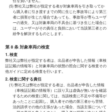
任を負いません。
弊社又は弊社が指定する者が対象車両を引き取ってか
ら購入者に引き渡すまでの間に生じた事故等により第三
者に損害が生じた場合であっても、事故等が専らユーザ
ーの過失、又は対象車両の不具合に基づき生じた場合に
は、ユーザーがその責任と負担において当該第三者との
紛争を解決するものとします。
第 8 条 対象車両の検査
1. 検査
弊社又は弊社が指定する者は、出品者が申告した情報（車検
証記載の情報等）と対象車両の状態の照合に関する検査その
他ガイドに定める検査を行います。
2. 検査に関する責任
弊社又は弊社が指定する者は、出品者が申告した情報
（車検証記載の情報等）に誤り又は虚偽が無いかを確認
するための検査に関しては、当該検査に不足や不備等が
あったことに起因し、購入者その他の第三者から苦情、
法的請求その他の主張があった場合、当該主張について