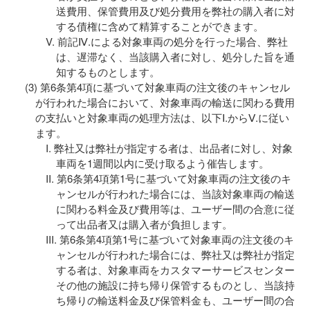
送費用、保管費用及び処分費用を弊社の購入者に対
する債権に含めて精算することができます。
前記Ⅳ.による対象車両の処分を行った場合、弊社
は、遅滞なく、当該購入者に対し、処分した旨を通
知するものとします。
第6条第4項に基づいて対象車両の注文後のキャンセル
が行われた場合において、対象車両の輸送に関わる費用
の支払いと対象車両の処理方法は、以下Ⅰ.からⅤ.に従い
ます。
弊社又は弊社が指定する者は、出品者に対し、対象
車両を1週間以内に受け取るよう催告します。
第6条第4項第1号に基づいて対象車両の注文後のキ
ャンセルが行われた場合には、当該対象車両の輸送
に関わる料金及び費用等は、ユーザー間の合意に従
って出品者又は購入者が負担します。
第6条第4項第1号に基づいて対象車両の注文後のキ
ャンセルが行われた場合には、弊社又は弊社が指定
する者は、対象車両をカスタマーサービスセンター
その他の施設に持ち帰り保管するものとし、当該持
ち帰りの輸送料金及び保管料金も、ユーザー間の合