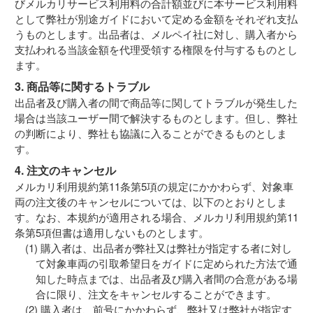
びメルカリサービス利用料の合計額並びに本サービス利用料
として弊社が別途ガイドにおいて定める金額をそれぞれ支払
うものとします。出品者は、メルペイ社に対し、購入者から
支払われる当該金額を代理受領する権限を付与するものとし
ます。
3. 商品等に関するトラブル
出品者及び購入者の間で商品等に関してトラブルが発生した
場合は当該ユーザー間で解決するものとします。但し、弊社
の判断により、弊社も協議に入ることができるものとしま
す。
4. 注文のキャンセル
メルカリ利用規約第11条第5項の規定にかかわらず、対象車
両の注文後のキャンセルについては、以下のとおりとしま
す。なお、本規約が適用される場合、メルカリ利用規約第11
条第5項但書は適用しないものとします。
購入者は、出品者が弊社又は弊社が指定する者に対し
て対象車両の引取希望日をガイドに定められた方法で通
知した時点までは、出品者及び購入者間の合意がある場
合に限り、注文をキャンセルすることができます。
購入者は、前号にかかわらず、弊社又は弊社が指定す