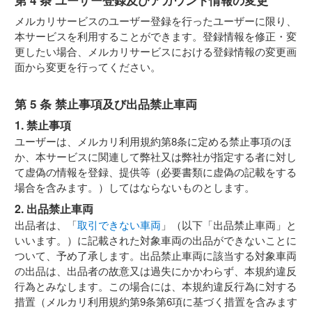
第 4 条 ユーザー登録及びアカウント情報の変更
メルカリサービスのユーザー登録を行ったユーザーに限り、
本サービスを利用することができます。登録情報を修正・変
更したい場合、メルカリサービスにおける登録情報の変更画
面から変更を行ってください。
第 5 条 禁止事項及び出品禁止車両
1. 禁止事項
ユーザーは、メルカリ利用規約第8条に定める禁止事項のほ
か、本サービスに関連して弊社又は弊社が指定する者に対し
て虚偽の情報を登録、提供等（必要書類に虚偽の記載をする
場合を含みます。）してはならないものとします。
2. 出品禁止車両
出品者は、「
取引できない車両
」（以下「出品禁止車両」と
いいます。）に記載された対象車両の出品ができないことに
ついて、予め了承します。出品禁止車両に該当する対象車両
の出品は、出品者の故意又は過失にかかわらず、本規約違反
行為とみなします。この場合には、本規約違反行為に対する
措置（メルカリ利用規約第9条第6項に基づく措置を含みます