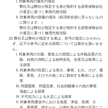
対象車両の滅失の場合
弊社又は弊社が指定する者が契約する損害保険会社
の査定に基づく車両代相当額
対象車両の損傷の場合（経済的全損に至らないもの
に限ります。）
弊社又は弊社が指定する者が契約する損害保険会社
の査定に基づく修理代相当額
弊社又は弊社が指定する者は、前号の規定にかかわら
ず、以下の各号に定める損害については責任を負いませ
ん。
対象車両の欠陥、製造上の原因による外観品質の欠
陥、自然の消耗による経時劣化、虫害又は鳥害によ
る損害
対象車両の性質による発火、爆発、むれ、かび、腐
敗、変色、さびその他これに類似する事由による損
害
同盟罷業、同盟怠業、社会的騒擾その他の事変、
強盗による損害
不可抗力による火災による損害
対象車両運送中における地震、津波、高潮、大
水、暴風雨、地すべり、山崩れ等その他の天災によ