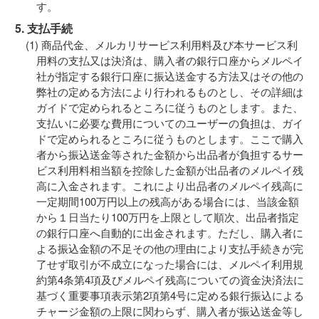
す。
5. 支払手続
商品代金、メルカリサービス利用料及び本サービス利
用料の支払又は決済は、購入者の銀行口座からメルペイ
社が指定する銀行口座に振込送金する方法又はその他の
弊社の定める方法により行われるものとし、その詳細は
ガイドで定められるところに従うものとします。また、
支払いに必要な費用についてのユーザーの負担は、ガイ
ドで定められるところに従うものとします。ここで購入
者から振込送金等された金額から出品者が負担するサー
ビス利用料相当額を控除した金額が出品者のメルペイ残
高に入金されます。これにより出品者のメルペイ残高に
一定期間100万円以上の残高がある場合には、当該金額
から１日当たり100万円を上限として順次、出品者指定
の銀行口座へ自動的に出金されます。ただし、購入者に
よる振込金額の不足その他の理由により支払手続きが完
了せず取引が不成立になった場合には、メルペイ利用規
約第4条第4項及びメルペイ残高についての資金決済法に
基づく重要事項表示第2項第4号に定める銀行振込による
チャージ金額の上限に関わらず、購入者が振込送金等し