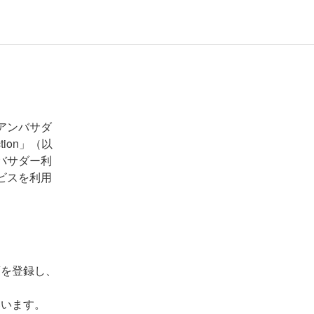
アンバサダ
ion」（以
バサダー利
ビスを利用
項を登録し、
いいます。