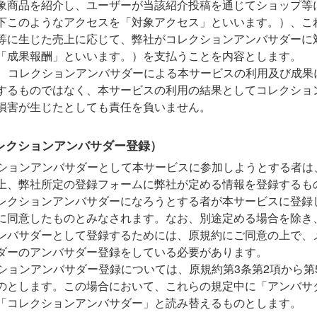
象商品を紹介し、ユーザーが当該紹介投稿を通じてショップ等
下このようなアクセスを「対象アクセス」といいます。）、こ
等に生じた売上に応じて、弊社がコレクションアンバサダーに
「成果報酬」といいます。）を支払うことを内容とします。
、コレクションアンバサダーによる本サービスの利用及び成果
するものではなく、本サービスの利用の結果としてコレクショ
損害が生じたとしても責任を負いません。
レクションアンバサダー登録）
ションアンバサダーとして本サービスに参加しようとする者は
上、弊社所定の登録フォームに弊社が定める情報を登録するも
レクションアンバサダーになろうとする者が本サービスに登録
に同意したものとみなされます。なお、別途定める場合を除き
ンバサダーとして登録するためには、原規約にご同意の上で、
ダーのアンバサダー登録をしている必要があります。
ションアンバサダー登録については、原規約第3条第2項から第
のとします。この場合において、これらの規定中に「アンバサ
「コレクションアンバサダー」と読み替えるものとします。