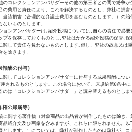
他のコレクションアンバサダーその他の第三者との間で紛争が
己の費用と責任により、これを解決するものとし、弊社に損害
、当該損害（合理的な弁護士費用を含むものとします。）の賠
らないものとします。
ションアンバサダーは､紹介投稿については､自らの責任で必要
ップを保存しておくものとし､弊社はかかる紹介投稿の保管､保
に関して責任を負わないものとします｡但し、弊社の故意又は
合を除きます。
果報酬の付与）
に関してコレクションアンバサダーに付与する成果報酬につい
適用されるものとします。この場合において、原規約第8条中に
るのは「コレクションアンバサダー」と読み替えるものとしま
作権の帰属等）
稿に関する著作物（対象商品の出品者が制作したものは除き、
商品紹介文及び画像を含みますが、これらに限られません。以
様とします。）については、弊社が制作したものは弊社が、コ