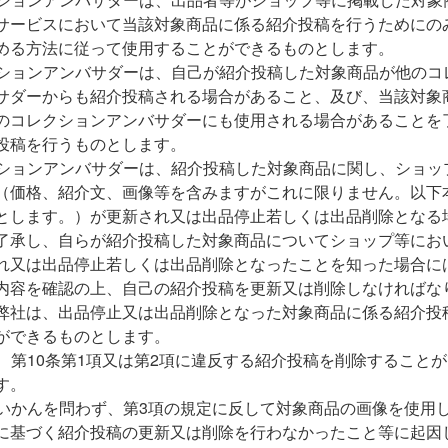
サービスにおいて当該対象商品に係る紹介投稿を行うためにの
める方法に従って使用することができるものとします。
ションアンバサダーは、自己が紹介投稿した対象商品が他のコ
サダーからも紹介投稿される場合があること、及び、当該対象
のコレクションアンバサダーにも使用される場合があることを
投稿を行うものとします。
ションアンバサダーは、紹介投稿した対象商品に関し、ショッ
（価格、紹介文、画像等を含みますがこれに限りません。以下
とします。）が更新され又は出品停止若しくは出品削除となる
了承し、自らが紹介投稿した対象商品についてショップ等にお
れ又は出品停止若しくは出品削除となったことを知った場合に
内容を確認の上、自己の紹介投稿を更新又は削除しなければな
弊社は、出品停止又は出品削除となった対象商品に係る紹介投
ができるものとします。
、第10条第1項又は第2項に違反する紹介投稿を削除すること
す。
いかんを問わず、第3項の規定に反して対象商品の画像を使用
に基づく紹介投稿の更新又は削除を行わなかったこと等に起因