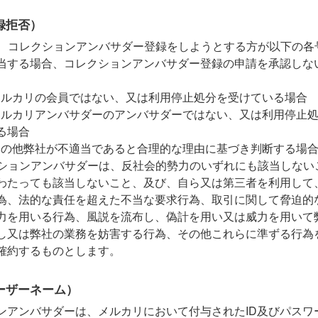
録拒否）
、コレクションアンバサダー登録をしようとする方が以下の各
当する場合、コレクションアンバサダー登録の申請を承認しな
。
メルカリの会員ではない、又は利用停止処分を受けている場合
メルカリアンバサダーのアンバサダーではない、又は利用停止
る場合
その他弊社が不適当であると合理的な理由に基づき判断する場
ションアンバサダーは、反社会的勢力のいずれにも該当しない
わたっても該当しないこと、及び、自ら又は第三者を利用して
為、法的な責任を超えた不当な要求行為、取引に関して脅迫的
力を用いる行為、風説を流布し、偽計を用い又は威力を用いて
し又は弊社の業務を妨害する行為、その他これらに準ずる行為
確約するものとします。
ーザーネーム）
ンアンバサダーは、メルカリにおいて付与されたID及びパスワ