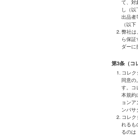
て、対
し（以
出品者
（以下
弊社は
ら保証
ダーに
第3条（コ
コレク
同意の
す。コ
本規約
ョンア
ンバサ
コレク
れるも
るのは