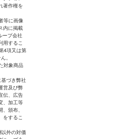
れ著作権を
者等に画像
ス内に掲載
ループ会社
利用するこ
第4項又は第
せん。
た対象商品
に基づき弊社
運営及び弊
宣伝、広告
変、加工等
開、頒布、
）をするこ
。
酬以外の対価