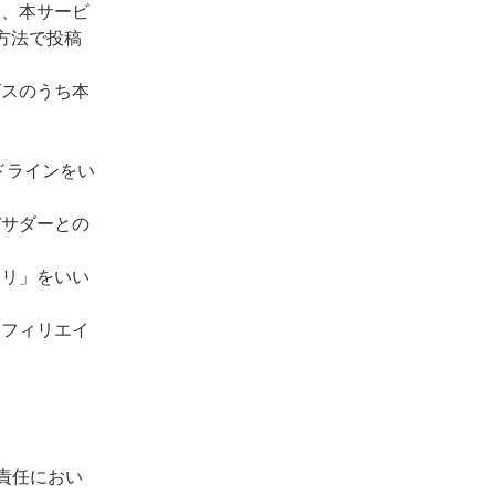
て、本サービ
方法で投稿
ビスのうち本
。
イドラインをい
バサダーとの
カリ」をいい
アフィリエイ
責任におい