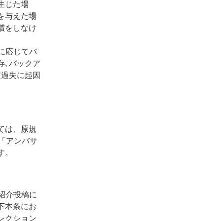
生じた場
を与えた場
償をしなけ
に応じてバ
存､バックア
重過失に起因
ては、原規
「アンバサ
す。
紹介投稿に
下本条にお
レクション