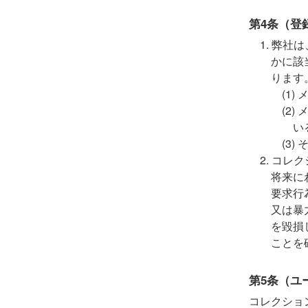
第4条（登
弊社は
かに該
ります
い
コレク
将来に
要求行
又は暴
を毀損
ことを
第5条（ユ
コレクショ