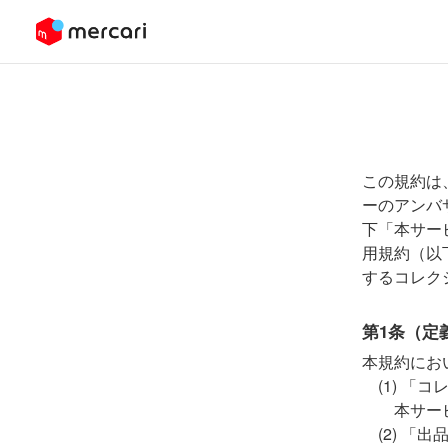
この規約は
ーのアンバサ
下「本サー
用規約（以
するコレク
第1条（定
本規約にお
「コ
本サー
「出