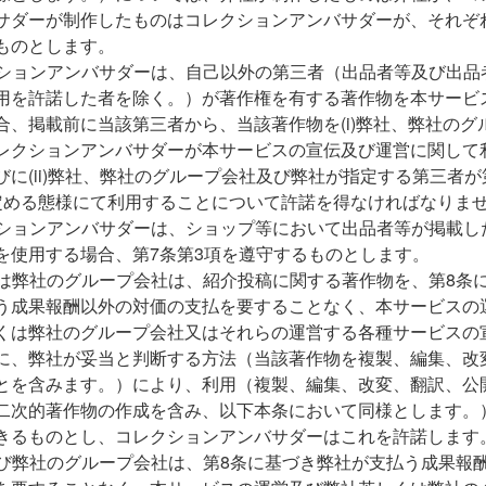
サダーが制作したものはコレクションアンバサダーが、それぞ
ものとします。
ションアンバサダーは、自己以外の第三者（出品者等及び出品
用を許諾した者を除く。）が著作権を有する著作物を本サービ
合、掲載前に当該第三者から、当該著作物を(i)弊社、弊社のグ
レクションアンバサダーが本サービスの宣伝及び運営に関して
びに(ii)弊社、弊社のグループ会社及び弊社が指定する第三者が
定める態様にて利用することについて許諾を得なければなりま
ションアンバサダーは、ショップ等において出品者等が掲載し
を使用する場合、第7条第3項を遵守するものとします。
は弊社のグループ会社は、紹介投稿に関する著作物を、第8条
う成果報酬以外の対価の支払を要することなく、本サービスの
くは弊社のグループ会社又はそれらの運営する各種サービスの
に、弊社が妥当と判断する方法（当該著作物を複製、編集、改
とを含みます。）により、利用（複製、編集、改変、翻訳、公
二次的著作物の作成を含み、以下本条において同様とします。
きるものとし、コレクションアンバサダーはこれを許諾します
び弊社のグループ会社は、第8条に基づき弊社が支払う成果報