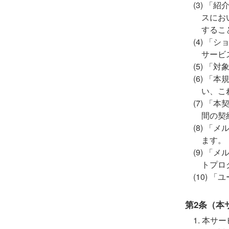
「紹
スにお
するこ
「シ
サービ
「対
「本規
い、こ
「本
間の契
「メ
ます。
「メ
トプロ
「ユ
第2条（本
本サー