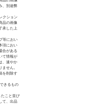
み、別途弊
レクション
商品の画像
了承した上
プ等におい
本項におい
場合がある
いて情報が
は、速やか
りません。
稿を削除す
ができるもの
したこと並び
して、出品