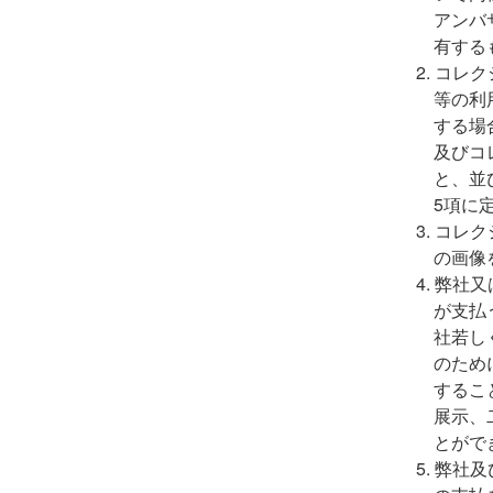
アンバ
有する
コレク
等の利
する場
及びコ
と、並
5項に
コレク
の画像
弊社又
が支払
社若し
のため
するこ
展示、
とがで
弊社及