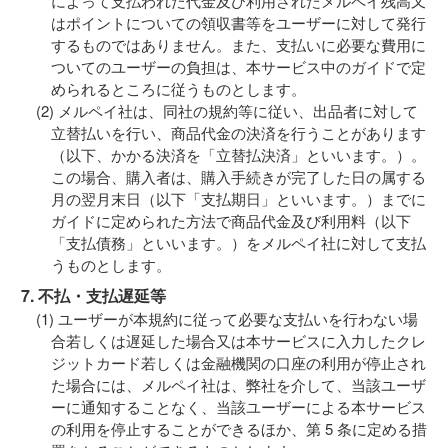
によって支払われた代金及び利用されたメルペイ残高又
はポイントについての領収書等をユーザーに対して発行
するものではありません。また、支払いに必要な費用に
ついてのユーザーの負担は、本サービス中のガイドで定
められるところに従うものとします。
メルペイ社は、同社の規約等に従い、出品者に対して
立替払いを行い、商品代金の決済を行うことがあります
（以下、かかる決済を「立替払決済」といいます。）。
この場合、購入者は、購入手続きが完了した日の属する
月の翌月末日（以下「支払期日」といいます。）までに
ガイドに定められた方法で商品代金及び利用料（以下
「支払債務」といいます。）をメルペイ社に対して支払
うものとします。
7. 不払・支払遅延等
ユーザーが本規約に従って必要な支払いを行わない場
合若しくは遅延した場合又は本サービスに入力したクレ
ジットカード若しくは金融機関の口座の利用が停止され
た場合には、メルペイ社は、弊社を介して、当該ユーザ
ーに通知することなく、当該ユーザーによる本サービス
の利用を停止することができるほか、第 5 条に定める措