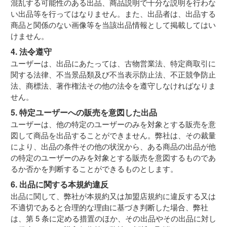
混乱する可能性のある出品、商品説明で十分な説明を行わな
い出品等を行ってはなりません。また、出品者は、出品する
商品と関係のない画像等を当該出品情報として掲載してはい
けません。
4. 法令遵守
ユーザーは、出品にあたっては、古物営業法、特定商取引に
関する法律、不当景品類及び不当表示防止法、不正競争防止
法、商標法、著作権法その他の法令を遵守しなければなりま
せん。
5. 特定ユーザーへの販売を意図した出品
ユーザーは、他の特定のユーザーのみを対象とする販売を意
図して商品を出品することができません。弊社は、その裁量
により、出品の条件その他の状況から、ある商品の出品が他
の特定のユーザーのみを対象とする販売を意図するものであ
るか否かを判断することができるものとします。
6. 出品に関する本規約違反
出品に関して、弊社が本規約又は加盟店規約に違反する又は
不適切であると合理的な理由に基づき判断した場合、弊社
は、第 5 条に定める措置のほか、その出品やその出品に対し