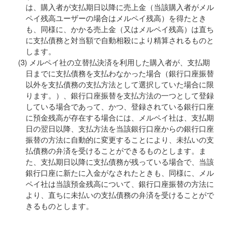
は、購入者が支払期日以降に売上金（当該購入者がメル
ペイ残高ユーザーの場合はメルペイ残高）を得たとき
も、同様に、かかる売上金（又はメルペイ残高）は直ち
に支払債務と対当額で自動相殺により精算されるものと
します。
メルペイ社の立替払決済を利用した購入者が、支払期
日までに支払債務を支払わなかった場合（銀行口座振替
以外を支払債務の支払方法として選択していた場合に限
ります。）、銀行口座振替を支払方法の一つとして登録
している場合であって、かつ、登録されている銀行口座
に預金残高が存在する場合には、メルペイ社は、支払期
日の翌日以降、支払方法を当該銀行口座からの銀行口座
振替の方法に自動的に変更することにより、未払いの支
払債務の弁済を受けることができるものとします。ま
た、支払期日以降に支払債務が残っている場合で、当該
銀行口座に新たに入金がなされたときも、同様に、メル
ペイ社は当該預金残高について、銀行口座振替の方法に
より、直ちに未払いの支払債務の弁済を受けることがで
きるものとします。