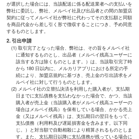
が選択した場合には、当該配送に係る配送業者への支払いを
弊社に委託し、弊社、メルペイ社及び出品者との間の加盟店
契約に従ってメルペイ社が弊社に代わってその支払額と同額
を商品代金から差し引く形で徴収することにつき、予め同意
するものとします。
2. 引出申請
取引完了となった場合、弊社は、その旨をメルペイ社
に通知するものとし、出品者（メルペイ残高ユーザーに
該当する方は除くものとします。）は、当該取引完了時
から 180 日以内に、メルカリアプリにおける所定の手
続により、加盟店規約に基づき、売上金の引出請求をメ
ルペイ社に対して行うものとします。
メルペイ社の立替払決済を利用した購入者が、支払期
日までに支払債務を支払わなかった場合で、かつ、当該
購入者が売上金（当該購入者がメルペイ残高ユーザーの
場合はメルペイ残高）を保有している場合、かかる売上
金（又はメルペイ残高）は、支払期日の翌日をもって、
支払債務（利用料及び遅延損害金を含みます。以下同
じ。）と対当額で自動相殺により精算されるものとしま
す。また、支払期日以降に支払債務が残っている場合に