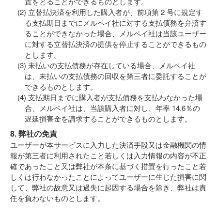
置をとることができるものとします。
立替払決済を利用した購入者が、前項第 2 号に規定す
る支払期日までにメルペイ社に対する支払債務を弁済す
ることができなかった場合、メルペイ社は当該ユーザー
に対する立替払決済の提供を停止することができるもの
とします。
未払いの支払債務が存在している場合、メルペイ社
は、未払いの支払債務の回収を第三者に委託することが
できるものとします。
支払期日までに購入者が支払債務を支払わなかった場
合、メルペイ社は、当該購入者に対し、年率 14.6％の
遅延損害金を請求することができるものとします。
8. 弊社の免責
ユーザーが本サービスに入力した決済手段又は金融機関の情
報が第三者に利用されたこと若しくは入力情報の内容が不正
確であったこと又は弊社が本条に基づく措置を行ったこと若
しくは行わなかったことによってユーザーに生じた損害に関
して、弊社の故意又は過失に起因する場合を除き、弊社は責
任を負わないものとします。